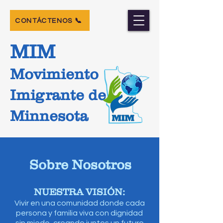
📞 CONTÁCTENOS
MIM
Movimiento
Imigrante de
Minnesota
Sobre Nosotros
NUESTRA VISIÓN:
Vivir en una comunidad donde cada
persona y familia viva con dignidad