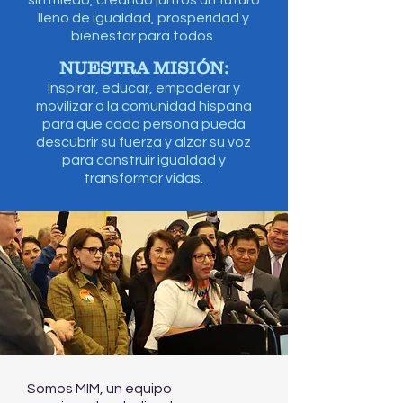
sin miedo, creando juntos un futuro
lleno de igualdad, prosperidad y
bienestar para todos.
NUESTRA MISIÓN:
Inspirar, educar, empoderar y
movilizar a la comunidad hispana
para que cada persona pueda
descubrir su fuerza y alzar su voz
para construir igualdad y
transformar vidas.
Somos MIM, un equipo