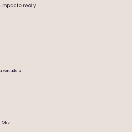
 impacto real y
na verdadera
e
Otro